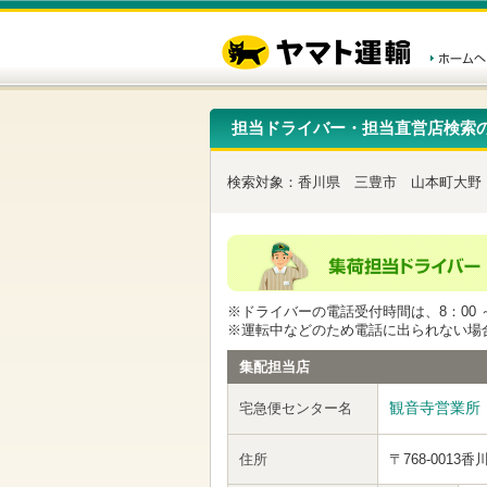
こ
ペ
こ
こ
の
ー
こ
こ
ペ
ジ
か
か
ー
内
ら
ら
ジ
移
ヘ
本
の
動
ッ
文
先
用
ダ
で
担当ドライバー・担当直営店検索
頭
の
ー
す
で
リ
メ
す
ン
ニ
検索対象：
香川県
三豊市
山本町大野
ク
ュ
で
ー
す
で
ヘ
す
ッ
ダ
ー
※ドライバーの電話受付時間は、8：00 ～
メ
※運転中などのため電話に出られない場
ニ
ュ
集配担当店
ー
へ
観音寺営業所
宅急便センター名
移
動
し
住所
〒768-0013
香
ま