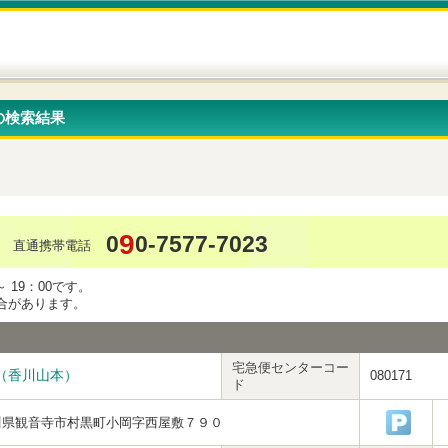
の検索結果
9
0
0-7577-7023
直通携帯電話
 19：00です。
合があります。
宅急便センターコー
（香川山本）
080171
ド
川県観音寺市村黒町小岡字西屋敷７９０