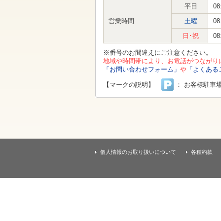
す
平日
08
本
文
営業時間
土曜
08
へ
移
日･祝
08
動
し
※番号のお間違えにご注意ください。
ま
地域や時間帯により、お電話がつながり
す
「お問い合わせフォーム」
や
「よくある
【マークの説明】
： お客様駐車
個人情報のお取り扱いについて
各種約款