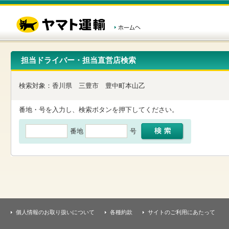
こ
ペ
こ
こ
の
ー
こ
こ
ペ
ジ
か
か
ー
内
ら
ら
ジ
移
ヘ
本
の
動
ッ
文
先
用
ダ
で
担当ドライバー・担当直営店検索
頭
の
ー
す
で
リ
メ
す
ン
ニ
検索対象：
香川県
三豊市
豊中町本山乙
ク
ュ
で
ー
す
で
番地・号を入力し、検索ボタンを押下してください。
ヘ
す
ッ
番地
号
ダ
ー
メ
ニ
ュ
ー
へ
移
動
し
個人情報のお取り扱いについて
各種約款
サイトのご利用にあたって
ま