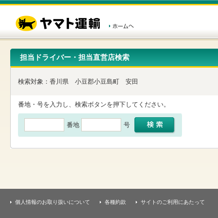
こ
ペ
こ
こ
の
ー
こ
こ
ペ
ジ
か
か
ー
内
ら
ら
ジ
移
ヘ
本
の
動
ッ
文
先
用
ダ
で
担当ドライバー・担当直営店検索
頭
の
ー
す
で
リ
メ
す
ン
ニ
検索対象：
香川県
小豆郡小豆島町
安田
ク
ュ
で
ー
す
で
番地・号を入力し、検索ボタンを押下してください。
ヘ
す
ッ
番地
号
ダ
ー
メ
ニ
ュ
ー
へ
移
動
し
個人情報のお取り扱いについて
各種約款
サイトのご利用にあたって
ま