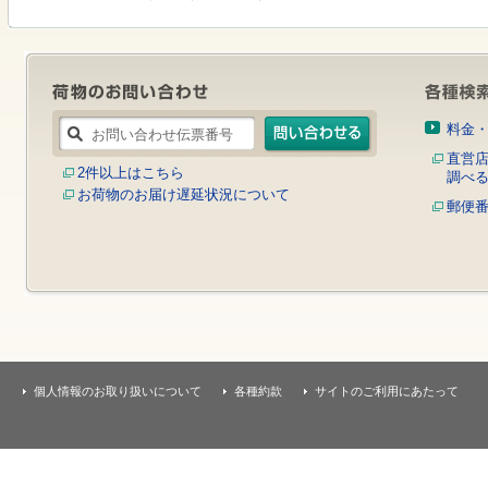
す
本
文
へ
移
動
し
料金
ま
す
直営
2件以上はこちら
調べ
お荷物のお届け遅延状況について
郵便
個人情報のお取り扱いについて
各種約款
サイトのご利用にあたって