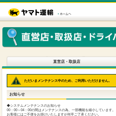
こ
ペ
こ
こ
の
ー
こ
こ
ペ
ジ
か
か
ー
内
ら
ら
ジ
移
ヘ
本
の
動
ッ
文
先
用
ダ
で
頭
の
ー
す
で
リ
メ
す
ン
ニ
ク
ュ
で
ー
す
で
ヘ
す
直営店・取扱店
ッ
ダ
ー
メ
ただいまメンテナンス中のため、ご利用いただけません。
ニ
ュ
ー
お知らせ
へ
移
動
◆システムメンテナンスのお知らせ
し
00：00～04：00の間はメンテナンスの為、一部機能を縮小しています。
ま
お客様にはご不便をお掛けいたしますが何卒ご了承ください。