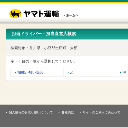
こ
ペ
こ
こ
の
ー
こ
こ
ペ
ジ
か
か
ー
内
ら
ら
ジ
移
ヘ
本
の
動
ッ
文
先
用
ダ
で
担当ドライバー・担当直営店検索
頭
の
ー
す
で
リ
メ
す
ン
ニ
検索対象：
香川県
小豆郡土庄町
大部
ク
ュ
で
ー
す
で
字・丁目の一覧から選択してください。
ヘ
す
ッ
掲載が無い場合
乙
甲
ダ
ー
メ
ニ
ュ
ー
へ
移
個人情報のお取り扱いについて
各種約款
サイトのご利用にあたって
動
し
ま