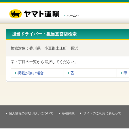
こ
ペ
こ
こ
の
ー
こ
こ
ペ
ジ
か
か
ー
内
ら
ら
ジ
移
ヘ
本
の
動
ッ
文
先
用
ダ
で
担当ドライバー・担当直営店検索
頭
の
ー
す
で
リ
メ
す
ン
ニ
検索対象：
香川県
小豆郡土庄町
長浜
ク
ュ
で
ー
す
で
字・丁目の一覧から選択してください。
ヘ
す
ッ
掲載が無い場合
乙
甲
ダ
ー
メ
ニ
ュ
ー
へ
移
個人情報のお取り扱いについて
各種約款
サイトのご利用にあたって
動
し
ま