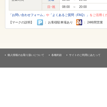
す
本
日･祝
08:00 ～ 20:00
文
へ
「お問い合わせフォーム」
や
「よくあるご質問（FAQ）」
をご活用く
移
動
【マークの説明】
： お客様駐車場あり
： 24時間営業
し
ま
す
個人情報のお取り扱いについて
各種約款
サイトのご利用にあたって