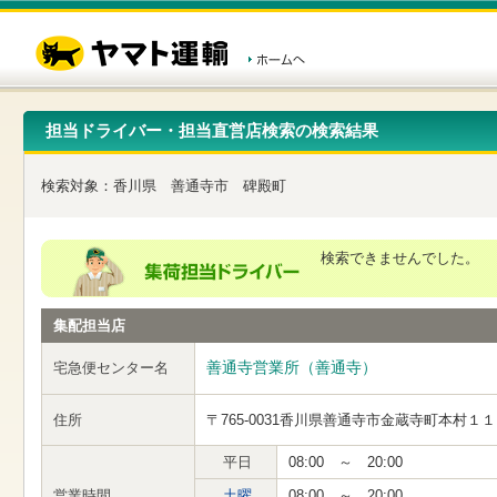
こ
ペ
こ
こ
の
ー
こ
こ
ペ
ジ
か
か
ー
内
ら
ら
ジ
移
ヘ
本
の
動
ッ
文
先
用
ダ
で
担当ドライバー・担当直営店検索の検索結果
頭
の
ー
す
で
リ
メ
す
ン
ニ
検索対象：
香川県
善通寺市
碑殿町
ク
ュ
で
ー
す
で
ヘ
す
検索できませんでした。
ッ
ダ
ー
集配担当店
メ
ニ
ュ
善通寺営業所（善通寺）
宅急便センター名
ー
へ
住所
〒765-0031
香川県善通寺市金蔵寺町本村１１
移
動
し
平日
08:00 ～ 20:00
ま
営業時間
土曜
08:00 ～ 20:00