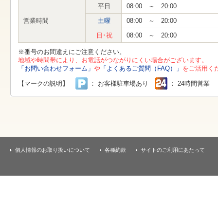
す
平日
08:00 ～ 20:00
本
文
営業時間
土曜
08:00 ～ 20:00
へ
移
日･祝
08:00 ～ 20:00
動
し
※番号のお間違えにご注意ください。
ま
地域や時間帯により、お電話がつながりにくい場合がございます。
す
「お問い合わせフォーム」
や
「よくあるご質問（FAQ）」
をご活用く
【マークの説明】
： お客様駐車場あり
： 24時間営業
個人情報のお取り扱いについて
各種約款
サイトのご利用にあたって