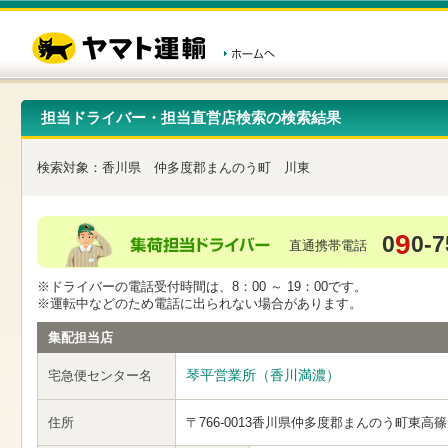
こ
ペ
こ
こ
の
ー
こ
こ
ペ
ジ
か
か
ー
内
ら
ら
ジ
移
ヘ
本
の
動
ッ
文
先
用
ダ
で
担当ドライバー・担当直営店検索の検索結果
頭
の
ー
す
で
リ
メ
す
ン
ニ
検索対象：
香川県
仲多度郡まんのう町
川東
ク
ュ
で
ー
す
で
ヘ
す
9
0
0-7
ッ
直通携帯電話
ダ
ー
※ドライバーの電話受付時間は、8：00 ～ 19：00です。
メ
※運転中などのため電話に出られない場合があります。
ニ
ュ
集配担当店
ー
へ
琴平営業所（香川満濃）
宅急便センター名
移
動
し
住所
〒766-0013
香川県仲多度郡まんのう町東高篠
ま