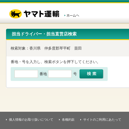
こ
ペ
こ
こ
の
ー
こ
こ
ペ
ジ
か
か
ー
内
ら
ら
ジ
移
ヘ
本
の
動
ッ
文
先
用
ダ
で
担当ドライバー・担当直営店検索
頭
の
ー
す
で
リ
メ
す
ン
ニ
検索対象：
香川県
仲多度郡琴平町
苗田
ク
ュ
で
ー
す
で
番地・号を入力し、検索ボタンを押下してください。
ヘ
す
ッ
番地
号
ダ
ー
メ
ニ
ュ
ー
へ
移
動
し
個人情報のお取り扱いについて
各種約款
サイトのご利用にあたって
ま