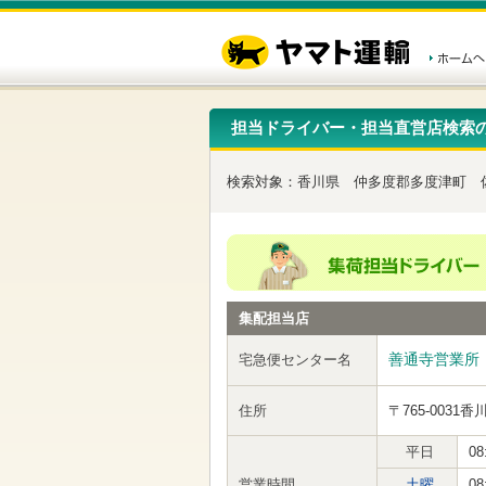
こ
ペ
こ
こ
の
ー
こ
こ
ペ
ジ
か
か
ー
内
ら
ら
ジ
移
ヘ
本
の
動
ッ
文
先
用
ダ
で
担当ドライバー・担当直営店検索
頭
の
ー
す
で
リ
メ
す
ン
ニ
検索対象：
香川県
仲多度郡多度津町
ク
ュ
で
ー
す
で
ヘ
す
ッ
ダ
ー
集配担当店
メ
ニ
ュ
善通寺営業所
宅急便センター名
ー
へ
住所
〒765-0031
香
移
動
し
平日
08
ま
営業時間
土曜
08