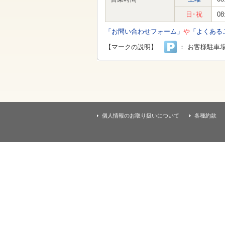
す
本
日･祝
08
文
へ
「お問い合わせフォーム」
や
「よくある
移
動
【マークの説明】
： お客様駐車
し
ま
す
個人情報のお取り扱いについて
各種約款