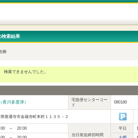
の検索結果
佐柳
検索できませんでした。
宅急便センターコー
（香川多度津）
080180
ド
川県善通寺市金蔵寺町本村１１３５－２
:00 ～ 20:00
平日
当日発送締切時間
:00 ～ 20:00
土曜