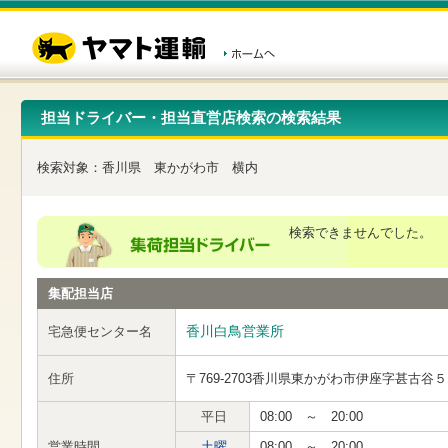
こ
ペ
こ
こ
の
ー
こ
こ
ペ
ジ
か
か
ー
内
ら
ら
ジ
移
ヘ
本
の
動
ッ
文
先
用
ダ
で
担当ドライバー・担当直営店検索の検索結果
頭
の
ー
す
で
リ
メ
す
ン
ニ
検索対象：
香川県
東かがわ市
横内
ク
ュ
で
ー
す
で
ヘ
す
検索できませんでした。
ッ
ダ
ー
集配担当店
メ
ニ
ュ
香川白鳥営業所
宅急便センター名
ー
へ
住所
〒769-2703
香川県東かがわ市伊座字甚古谷５
移
動
し
平日
08:00 ～ 20:00
ま
営業時間
土曜
08:00 ～ 20:00