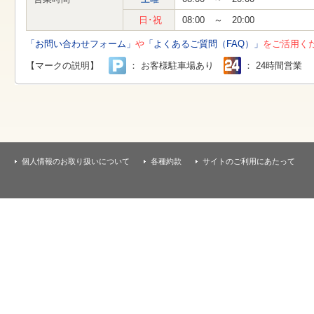
す
本
日･祝
08:00 ～ 20:00
文
へ
「お問い合わせフォーム」
や
「よくあるご質問（FAQ）」
をご活用く
移
動
【マークの説明】
： お客様駐車場あり
： 24時間営業
し
ま
す
個人情報のお取り扱いについて
各種約款
サイトのご利用にあたって