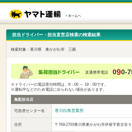
こ
ペ
こ
こ
の
ー
こ
こ
ペ
ジ
か
か
ー
内
ら
ら
ジ
移
ヘ
本
の
動
ッ
文
先
用
ダ
で
担当ドライバー・担当直営店検索の検索結果
頭
の
ー
す
で
リ
メ
す
ン
ニ
検索対象：
香川県
東かがわ市
三殿
ク
ュ
で
ー
す
で
ヘ
す
9
0
0-7
ッ
直通携帯電話
ダ
ー
※ドライバーの電話受付時間は、8：00 ～ 19：00です。
メ
※運転中などのため電話に出られない場合があります。
ニ
ュ
集配担当店
ー
へ
香川白鳥営業所
宅急便センター名
移
動
し
住所
〒769-2703
香川県東かがわ市伊座字甚古谷５
ま