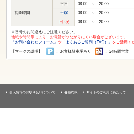
す
平日
08:00 ～ 20:00
本
文
営業時間
土曜
08:00 ～ 20:00
へ
移
日･祝
08:00 ～ 20:00
動
し
※番号のお間違えにご注意ください。
ま
地域や時間帯により、お電話がつながりにくい場合がございます。
す
「お問い合わせフォーム」
や
「よくあるご質問（FAQ）」
をご活用く
【マークの説明】
： お客様駐車場あり
： 24時間営業
個人情報のお取り扱いについて
各種約款
サイトのご利用にあたって