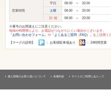
す
平日
08:00 ～ 20:00
本
文
営業時間
土曜
08:00 ～ 20:00
へ
移
日･祝
08:00 ～ 20:00
動
し
※番号のお間違えにご注意ください。
ま
地域や時間帯により、お電話がつながりにくい場合がございます。
す
「お問い合わせフォーム」
や
「よくあるご質問（FAQ）」
をご活用く
【マークの説明】
： お客様駐車場あり
： 24時間営業
個人情報のお取り扱いについて
各種約款
サイトのご利用にあたって