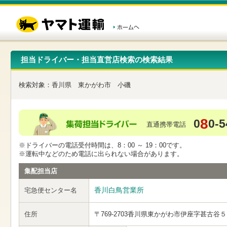
こ
ペ
こ
こ
の
ー
こ
こ
ペ
ジ
か
か
ー
内
ら
ら
ジ
移
ヘ
本
の
動
ッ
文
先
用
ダ
で
担当ドライバー・担当直営店検索の検索結果
頭
の
ー
す
で
リ
メ
す
ン
ニ
検索対象：
香川県
東かがわ市
小磯
ク
ュ
で
ー
す
で
ヘ
す
8
0
0-5
ッ
直通携帯電話
ダ
ー
※ドライバーの電話受付時間は、8：00 ～ 19：00です。
メ
※運転中などのため電話に出られない場合があります。
ニ
ュ
集配担当店
ー
へ
香川白鳥営業所
宅急便センター名
移
動
し
住所
〒769-2703
香川県東かがわ市伊座字甚古谷５
ま