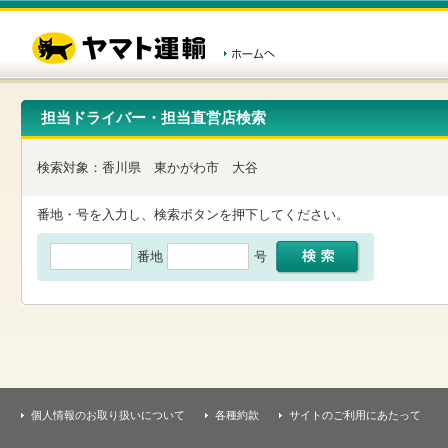
こ
ペ
こ
こ
の
ー
こ
こ
ペ
ジ
か
か
ー
内
ら
ら
ジ
移
ヘ
本
の
動
ッ
文
先
用
ダ
で
担当ドライバー・担当直営店検索
頭
の
ー
す
で
リ
メ
す
ン
ニ
検索対象：
香川県
東かがわ市
大谷
ク
ュ
で
ー
す
で
番地・号を入力し、検索ボタンを押下してください。
ヘ
す
ッ
番地
号
ダ
ー
メ
ニ
ュ
ー
へ
移
動
し
個人情報のお取り扱いについて
各種約款
サイトのご利用にあたって
ま