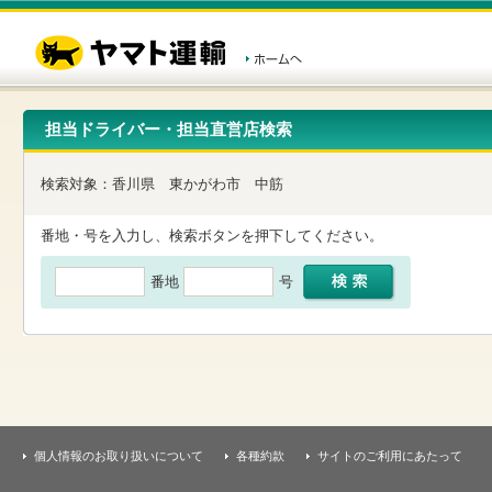
こ
ペ
こ
こ
の
ー
こ
こ
ペ
ジ
か
か
ー
内
ら
ら
ジ
移
ヘ
本
の
動
ッ
文
先
用
ダ
で
担当ドライバー・担当直営店検索
頭
の
ー
す
で
リ
メ
す
ン
ニ
検索対象：
香川県
東かがわ市
中筋
ク
ュ
で
ー
す
で
番地・号を入力し、検索ボタンを押下してください。
ヘ
す
ッ
番地
号
ダ
ー
メ
ニ
ュ
ー
へ
移
動
し
個人情報のお取り扱いについて
各種約款
サイトのご利用にあたって
ま