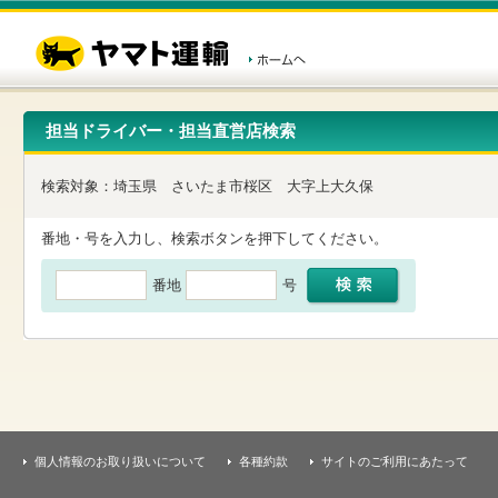
こ
ペ
こ
こ
の
ー
こ
こ
ペ
ジ
か
か
ー
内
ら
ら
ジ
移
ヘ
本
の
動
ッ
文
先
用
ダ
で
担当ドライバー・担当直営店検索
頭
の
ー
す
で
リ
メ
す
ン
ニ
検索対象：
埼玉県
さいたま市桜区
大字上大久保
ク
ュ
で
ー
す
で
番地・号を入力し、検索ボタンを押下してください。
ヘ
す
ッ
番地
号
ダ
ー
メ
ニ
ュ
ー
へ
移
動
し
個人情報のお取り扱いについて
各種約款
サイトのご利用にあたって
ま