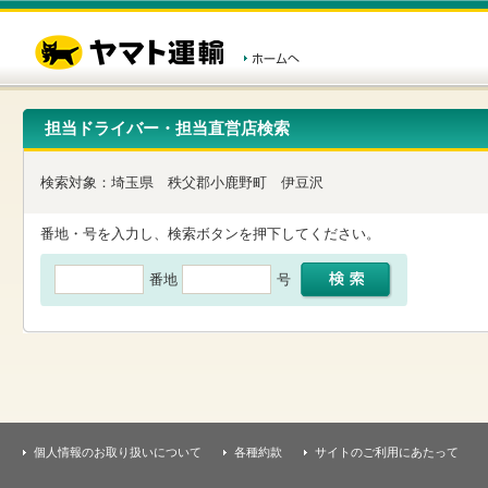
こ
ペ
こ
こ
の
ー
こ
こ
ペ
ジ
か
か
ー
内
ら
ら
ジ
移
ヘ
本
の
動
ッ
文
先
用
ダ
で
担当ドライバー・担当直営店検索
頭
の
ー
す
で
リ
メ
す
ン
ニ
検索対象：
埼玉県
秩父郡小鹿野町
伊豆沢
ク
ュ
で
ー
す
で
番地・号を入力し、検索ボタンを押下してください。
ヘ
す
ッ
番地
号
ダ
ー
メ
ニ
ュ
ー
へ
移
動
し
個人情報のお取り扱いについて
各種約款
サイトのご利用にあたって
ま