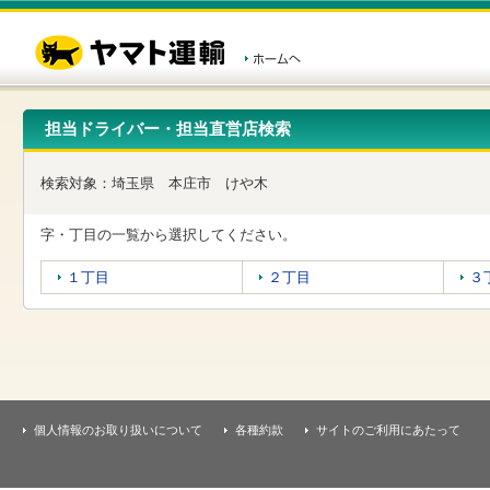
こ
ペ
こ
こ
の
ー
こ
こ
ペ
ジ
か
か
ー
内
ら
ら
ジ
移
ヘ
本
の
動
ッ
文
先
用
ダ
で
担当ドライバー・担当直営店検索
頭
の
ー
す
で
リ
メ
す
ン
ニ
検索対象：
埼玉県
本庄市
けや木
ク
ュ
で
ー
す
で
字・丁目の一覧から選択してください。
ヘ
す
ッ
１丁目
２丁目
３
ダ
ー
メ
ニ
ュ
ー
へ
移
個人情報のお取り扱いについて
各種約款
サイトのご利用にあたって
動
し
ま