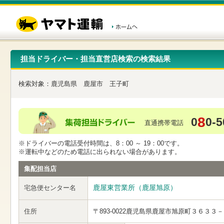
こ
ペ
こ
こ
の
ー
こ
こ
ペ
ジ
か
か
ー
内
ら
ら
ジ
移
ヘ
本
の
動
ッ
文
先
用
ダ
で
担当ドライバー・担当直営店検索の検索結果
頭
の
ー
す
で
リ
メ
す
ン
ニ
検索対象：
鹿児島県
鹿屋市
王子町
ク
ュ
で
ー
す
で
ヘ
す
8
0
0-5
ッ
直通携帯電話
ダ
ー
※ドライバーの電話受付時間は、8：00 ～ 19：00です。
メ
※運転中などのため電話に出られない場合があります。
ニ
ュ
集配担当店
ー
へ
鹿屋東営業所（鹿屋旭原）
宅急便センター名
移
動
し
住所
〒893-0022
鹿児島県鹿屋市旭原町３６３３－
ま