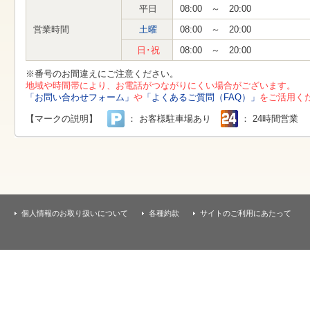
す
平日
08:00 ～ 20:00
本
文
営業時間
土曜
08:00 ～ 20:00
へ
移
日･祝
08:00 ～ 20:00
動
し
※番号のお間違えにご注意ください。
ま
地域や時間帯により、お電話がつながりにくい場合がございます。
す
「お問い合わせフォーム」
や
「よくあるご質問（FAQ）」
をご活用く
【マークの説明】
： お客様駐車場あり
： 24時間営業
個人情報のお取り扱いについて
各種約款
サイトのご利用にあたって