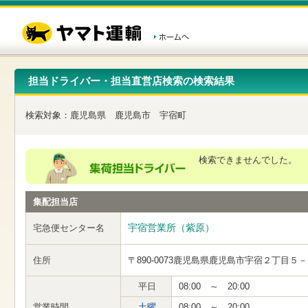
こ
ペ
こ
こ
の
ー
こ
こ
ペ
ジ
か
か
ー
内
ら
ら
ジ
移
ヘ
本
の
動
ッ
文
先
用
ダ
で
担当ドライバー・担当直営店検索の検索結果
頭
の
ー
す
で
リ
メ
す
ン
ニ
検索対象：
鹿児島県
鹿児島市
宇宿町
ク
ュ
で
ー
す
で
ヘ
す
検索できませんでした。
ッ
ダ
ー
集配担当店
メ
ニ
ュ
宇宿営業所（紫原）
宅急便センター名
ー
へ
住所
〒890-0073
鹿児島県鹿児島市宇宿２丁目５－
移
動
し
平日
08:00 ～ 20:00
ま
営業時間
土曜
08:00 ～ 20:00