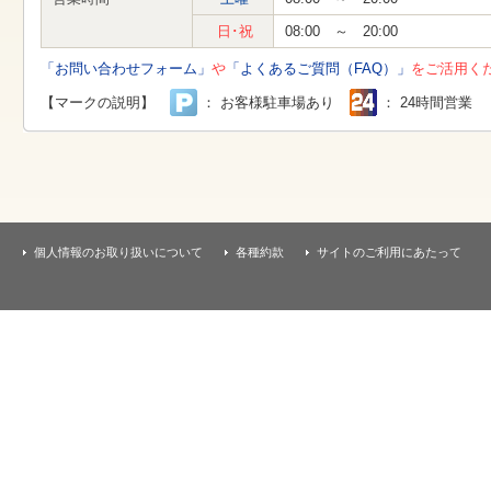
す
本
日･祝
08:00 ～ 20:00
文
へ
「お問い合わせフォーム」
や
「よくあるご質問（FAQ）」
をご活用く
移
動
【マークの説明】
： お客様駐車場あり
： 24時間営業
し
ま
す
個人情報のお取り扱いについて
各種約款
サイトのご利用にあたって