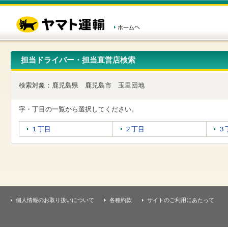
こ
ペ
こ
こ
の
ー
こ
こ
ペ
ジ
か
か
ー
内
ら
ら
ジ
移
ヘ
本
の
動
ッ
文
先
用
ダ
で
担当ドライバー・担当直営店検索
頭
の
ー
す
で
リ
メ
す
ン
ニ
検索対象：
鹿児島県
鹿児島市
玉里団地
ク
ュ
で
ー
す
で
字・丁目の一覧から選択してください。
ヘ
す
ッ
１丁目
２丁目
３
ダ
ー
メ
ニ
ュ
ー
へ
移
個人情報のお取り扱いについて
各種約款
サイトのご利用にあたって
動
し
ま