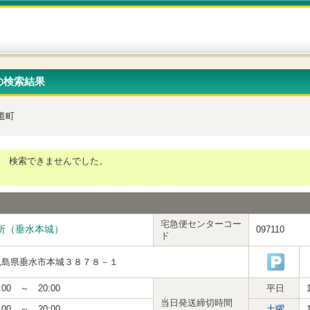
の検索結果
道町
検索できませんでした。
宅急便センターコー
所（垂水本城）
097110
ド
児島県垂水市本城３８７８－１
:00 ～ 20:00
平日
当日発送締切時間
:00 ～ 20:00
土曜