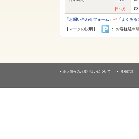
す
本
日･祝
08
文
へ
「お問い合わせフォーム」
や
「よくある
移
動
【マークの説明】
： お客様駐車
し
ま
す
個人情報のお取り扱いについて
各種約款