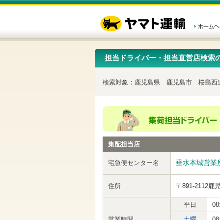
こ
ペ
こ
こ
の
ー
こ
こ
ペ
ジ
か
か
ー
内
ら
ら
ジ
移
ヘ
本
の
動
ッ
文
先
用
ダ
で
担当ドライバー・担当直営店検索
頭
の
ー
す
で
リ
メ
す
ン
ニ
検索対象：
鹿児島県
鹿児島市
桜島西
ク
ュ
で
ー
す
で
ヘ
す
ッ
ダ
ー
集配担当店
メ
ニ
ュ
垂水本城営業
宅急便センター名
ー
へ
住所
〒891-2112
鹿
移
動
し
平日
08
ま
営業時間
土曜
08