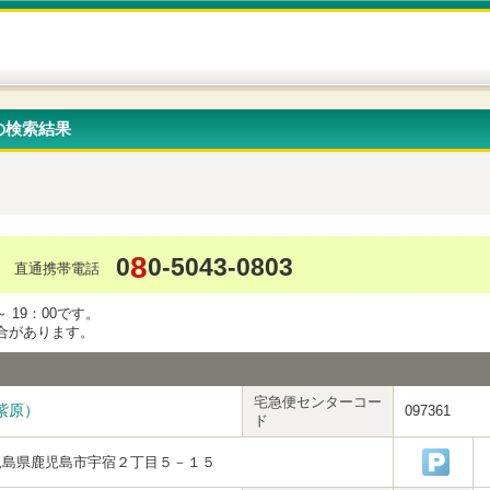
の検索結果
8
0
0-5043-0803
直通携帯電話
 19：00です。
合があります。
宅急便センターコー
紫原）
097361
ド
児島県鹿児島市宇宿２丁目５－１５