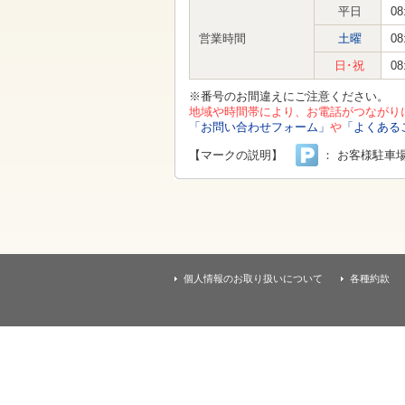
す
平日
08
本
文
営業時間
土曜
08
へ
移
日･祝
08
動
し
※番号のお間違えにご注意ください。
ま
地域や時間帯により、お電話がつながり
す
「お問い合わせフォーム」
や
「よくある
【マークの説明】
： お客様駐車
個人情報のお取り扱いについて
各種約款