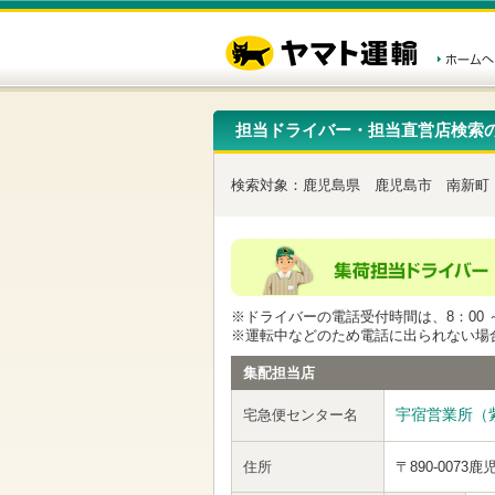
こ
ペ
こ
こ
の
ー
こ
こ
ペ
ジ
か
か
ー
内
ら
ら
ジ
移
ヘ
本
の
動
ッ
文
先
用
ダ
で
担当ドライバー・担当直営店検索
頭
の
ー
す
で
リ
メ
す
ン
ニ
検索対象：
鹿児島県
鹿児島市
南新町
ク
ュ
で
ー
す
で
ヘ
す
ッ
ダ
ー
※ドライバーの電話受付時間は、8：00 ～
メ
※運転中などのため電話に出られない場
ニ
ュ
集配担当店
ー
へ
宇宿営業所（
宅急便センター名
移
動
し
住所
〒890-0073
鹿
ま