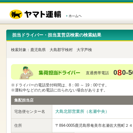
こ
ペ
こ
こ
の
ー
こ
こ
ペ
ジ
か
か
ー
内
ら
ら
ジ
移
ヘ
本
の
動
ッ
文
先
用
ダ
で
担当ドライバー・担当直営店検索の検索結果
頭
の
ー
す
で
リ
メ
す
ン
ニ
検索対象：
鹿児島県
大島郡宇検村
大字芦検
ク
ュ
で
ー
す
で
ヘ
す
8
0
0-5
ッ
直通携帯電話
ダ
ー
※ドライバーの電話受付時間は、8：00 ～ 19：00です。
メ
※運転中などのため電話に出られない場合があります。
ニ
ュ
集配担当店
ー
へ
大島北部営業所（名瀬中央）
宅急便センター名
移
動
し
住所
〒894-0005
鹿児島県奄美市名瀬佐大熊町２４
ま