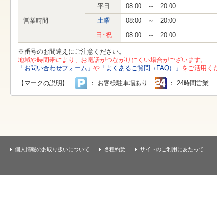
す
平日
08:00 ～ 20:00
本
文
営業時間
土曜
08:00 ～ 20:00
へ
移
日･祝
08:00 ～ 20:00
動
し
※番号のお間違えにご注意ください。
ま
地域や時間帯により、お電話がつながりにくい場合がございます。
す
「お問い合わせフォーム」
や
「よくあるご質問（FAQ）」
をご活用く
【マークの説明】
： お客様駐車場あり
： 24時間営業
個人情報のお取り扱いについて
各種約款
サイトのご利用にあたって