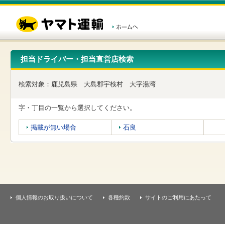
こ
ペ
こ
こ
の
ー
こ
こ
ペ
ジ
か
か
ー
内
ら
ら
ジ
移
ヘ
本
の
動
ッ
文
先
用
ダ
で
担当ドライバー・担当直営店検索
頭
の
ー
す
で
リ
メ
す
ン
ニ
検索対象：
鹿児島県
大島郡宇検村
大字湯湾
ク
ュ
で
ー
す
で
字・丁目の一覧から選択してください。
ヘ
す
ッ
掲載が無い場合
石良
ダ
ー
メ
ニ
ュ
ー
へ
移
個人情報のお取り扱いについて
各種約款
サイトのご利用にあたって
動
し
ま