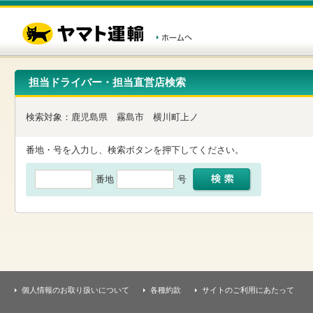
こ
ペ
こ
こ
の
ー
こ
こ
ペ
ジ
か
か
ー
内
ら
ら
ジ
移
ヘ
本
の
動
ッ
文
先
用
ダ
で
担当ドライバー・担当直営店検索
頭
の
ー
す
で
リ
メ
す
ン
ニ
検索対象：
鹿児島県
霧島市
横川町上ノ
ク
ュ
で
ー
す
で
番地・号を入力し、検索ボタンを押下してください。
ヘ
す
ッ
番地
号
ダ
ー
メ
ニ
ュ
ー
へ
移
動
し
個人情報のお取り扱いについて
各種約款
サイトのご利用にあたって
ま