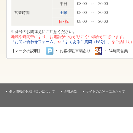
す
平日
08:00 ～ 20:00
本
文
営業時間
土曜
08:00 ～ 20:00
へ
移
日･祝
08:00 ～ 20:00
動
し
※番号のお間違えにご注意ください。
ま
地域や時間帯により、お電話がつながりにくい場合がございます。
す
「お問い合わせフォーム」
や
「よくあるご質問（FAQ）」
をご活用く
【マークの説明】
： お客様駐車場あり
： 24時間営業
個人情報のお取り扱いについて
各種約款
サイトのご利用にあたって