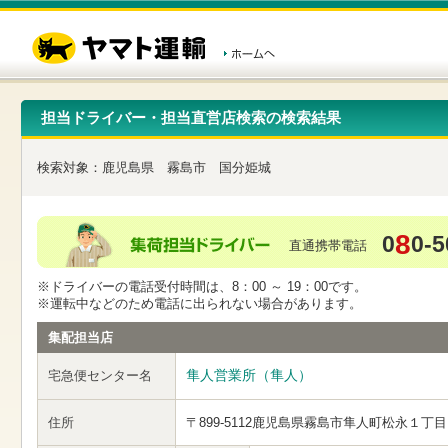
こ
ペ
こ
こ
の
ー
こ
こ
ペ
ジ
か
か
ー
内
ら
ら
ジ
移
ヘ
本
の
動
ッ
文
先
用
ダ
で
担当ドライバー・担当直営店検索の検索結果
頭
の
ー
す
で
リ
メ
す
ン
ニ
検索対象：
鹿児島県
霧島市
国分姫城
ク
ュ
で
ー
す
で
ヘ
す
8
0
0-5
ッ
直通携帯電話
ダ
ー
※ドライバーの電話受付時間は、8：00 ～ 19：00です。
メ
※運転中などのため電話に出られない場合があります。
ニ
ュ
集配担当店
ー
へ
隼人営業所（隼人）
宅急便センター名
移
動
し
住所
〒899-5112
鹿児島県霧島市隼人町松永１丁目
ま