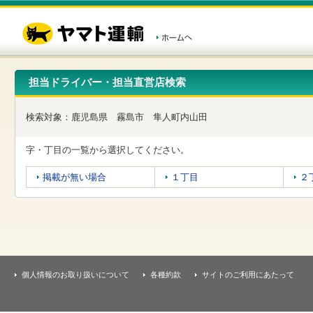
こ
ペ
こ
こ
の
ー
こ
こ
ペ
ジ
か
か
ー
内
ら
ら
ジ
移
ヘ
本
の
動
ッ
文
先
用
ダ
で
担当ドライバー・担当直営店検索
頭
の
ー
す
で
リ
メ
す
ン
ニ
検索対象：
鹿児島県
霧島市
隼人町内山田
ク
ュ
で
ー
す
で
字・丁目の一覧から選択してください。
ヘ
す
ッ
掲載が無い場合
１丁目
２
ダ
ー
メ
ニ
ュ
ー
へ
移
個人情報のお取り扱いについて
各種約款
サイトのご利用にあたって
動
し
ま