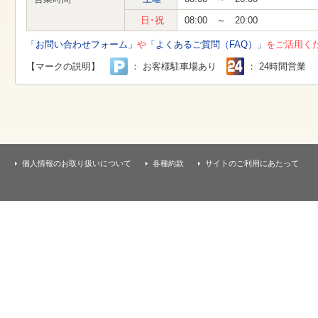
す
本
日･祝
08:00 ～ 20:00
文
へ
「お問い合わせフォーム」
や
「よくあるご質問（FAQ）」
をご活用く
移
動
【マークの説明】
： お客様駐車場あり
： 24時間営業
し
ま
す
個人情報のお取り扱いについて
各種約款
サイトのご利用にあたって