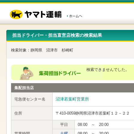
こ
ペ
こ
こ
の
ー
こ
こ
ペ
ジ
か
か
ー
内
ら
ら
ジ
移
ヘ
本
の
動
ッ
文
先
用
ダ
で
担当ドライバー・担当直営店検索の検索結果
頭
の
ー
す
で
リ
メ
す
ン
ニ
検索対象：
静岡県
沼津市
杉崎町
ク
ュ
で
ー
す
で
ヘ
す
検索できませんでした。
ッ
ダ
ー
集配担当店
メ
ニ
ュ
沼津若葉町営業所
宅急便センター名
ー
へ
住所
〒410-0059
静岡県沼津市若葉町１２－２２
移
動
し
平日
08:00 ～ 20:00
ま
営業時間
土曜
08:00 ～ 20:00