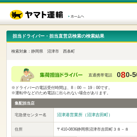
こ
ペ
こ
こ
の
ー
こ
こ
ペ
ジ
か
か
ー
内
ら
ら
ジ
移
ヘ
本
の
動
ッ
文
先
用
ダ
で
担当ドライバー・担当直営店検索の検索結果
頭
の
ー
す
で
リ
メ
す
ン
ニ
検索対象：
静岡県
沼津市
西条町
ク
ュ
で
ー
す
で
ヘ
す
8
0
0-5
ッ
直通携帯電話
ダ
ー
※ドライバーの電話受付時間は、8：00 ～ 19：00です。
メ
※運転中などのため電話に出られない場合があります。
ニ
ュ
集配担当店
ー
へ
沼津港営業所（沼津吉田町）
宅急便センター名
移
動
し
住所
〒410-0836
静岡県沼津市吉田町３８－８
ま