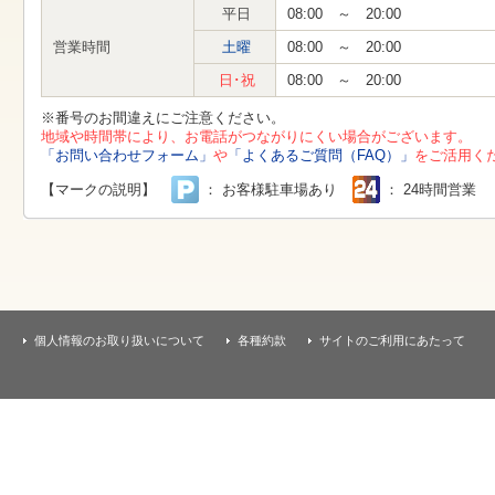
す
平日
08:00 ～ 20:00
本
文
営業時間
土曜
08:00 ～ 20:00
へ
移
日･祝
08:00 ～ 20:00
動
し
※番号のお間違えにご注意ください。
ま
地域や時間帯により、お電話がつながりにくい場合がございます。
す
「お問い合わせフォーム」
や
「よくあるご質問（FAQ）」
をご活用く
【マークの説明】
： お客様駐車場あり
： 24時間営業
個人情報のお取り扱いについて
各種約款
サイトのご利用にあたって