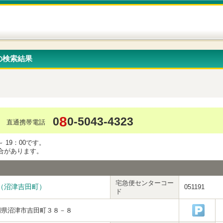
の検索結果
8
0
0-5043-4323
直通携帯電話
 19：00です。
合があります。
宅急便センターコー
（沼津吉田町）
051191
ド
岡県沼津市吉田町３８－８