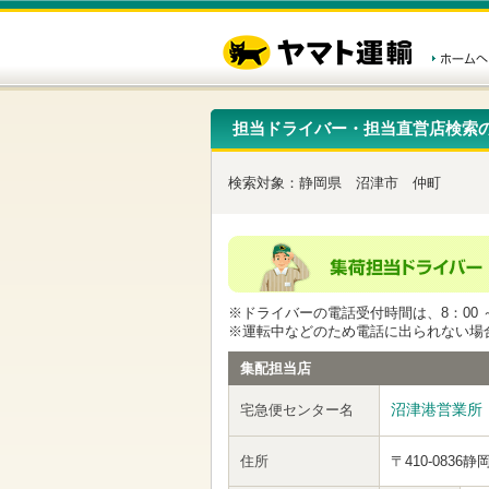
こ
ペ
こ
こ
の
ー
こ
こ
ペ
ジ
か
か
ー
内
ら
ら
ジ
移
ヘ
本
の
動
ッ
文
先
用
ダ
で
担当ドライバー・担当直営店検索
頭
の
ー
す
で
リ
メ
す
ン
ニ
検索対象：
静岡県
沼津市
仲町
ク
ュ
で
ー
す
で
ヘ
す
ッ
ダ
ー
※ドライバーの電話受付時間は、8：00 ～
メ
※運転中などのため電話に出られない場
ニ
ュ
集配担当店
ー
へ
沼津港営業所
宅急便センター名
移
動
し
住所
〒410-0836
静
ま