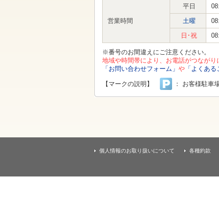
す
平日
08
本
文
営業時間
土曜
08
へ
移
日･祝
08
動
し
※番号のお間違えにご注意ください。
ま
地域や時間帯により、お電話がつながり
す
「お問い合わせフォーム」
や
「よくある
【マークの説明】
： お客様駐車
個人情報のお取り扱いについて
各種約款