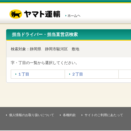
こ
ペ
こ
こ
の
ー
こ
こ
ペ
ジ
か
か
ー
内
ら
ら
ジ
移
ヘ
本
の
動
ッ
文
先
用
ダ
で
担当ドライバー・担当直営店検索
頭
の
ー
す
で
リ
メ
す
ン
ニ
検索対象：
静岡県
静岡市駿河区
敷地
ク
ュ
で
ー
す
で
字・丁目の一覧から選択してください。
ヘ
す
ッ
１丁目
２丁目
ダ
ー
メ
ニ
ュ
ー
へ
移
個人情報のお取り扱いについて
各種約款
サイトのご利用にあたって
動
し
ま