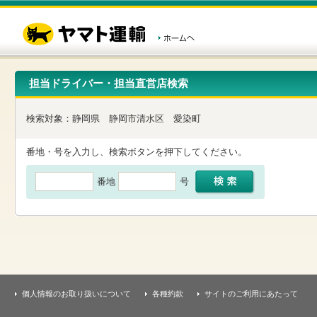
こ
ペ
こ
こ
の
ー
こ
こ
ペ
ジ
か
か
ー
内
ら
ら
ジ
移
ヘ
本
の
動
ッ
文
先
用
ダ
で
担当ドライバー・担当直営店検索
頭
の
ー
す
で
リ
メ
す
ン
ニ
検索対象：
静岡県
静岡市清水区
愛染町
ク
ュ
で
ー
す
で
番地・号を入力し、検索ボタンを押下してください。
ヘ
す
ッ
番地
号
ダ
ー
メ
ニ
ュ
ー
へ
移
動
し
個人情報のお取り扱いについて
各種約款
サイトのご利用にあたって
ま