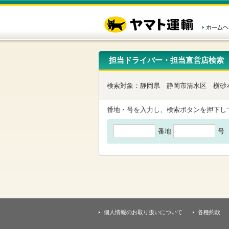
こ
ペ
こ
こ
の
ー
こ
こ
ペ
ジ
か
か
ー
内
ら
ら
ジ
移
ヘ
本
の
動
ッ
文
先
用
ダ
で
担当ドライバー・担当直営店検索
頭
の
ー
す
で
リ
メ
す
ン
ニ
検索対象：
静岡県
静岡市清水区
横砂
ク
ュ
で
ー
す
で
番地・号を入力し、検索ボタンを押下し
ヘ
す
ッ
番地
号
ダ
ー
メ
ニ
ュ
ー
へ
移
動
し
個人情報のお取り扱いについて
各種約款
ま