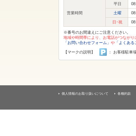
す
平日
08
本
文
営業時間
土曜
08
へ
移
日･祝
08
動
し
※番号のお間違えにご注意ください。
ま
地域や時間帯により、お電話がつながり
す
「お問い合わせフォーム」
や
「よくある
【マークの説明】
： お客様駐車
個人情報のお取り扱いについて
各種約款