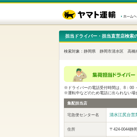
こ
ペ
こ
こ
の
ー
こ
こ
ペ
ジ
か
か
ー
内
ら
ら
ジ
移
ヘ
本
の
動
ッ
文
先
用
ダ
で
担当ドライバー・担当直営店検索
頭
の
ー
す
で
リ
メ
す
ン
ニ
検索対象：
静岡県
静岡市清水区
高橋
ク
ュ
で
ー
す
で
ヘ
す
ッ
ダ
ー
※ドライバーの電話受付時間は、8：00 ～
メ
※運転中などのため電話に出られない場
ニ
ュ
集配担当店
ー
へ
清水江尻台営
宅急便センター名
移
動
し
住所
〒424-0044
静
ま