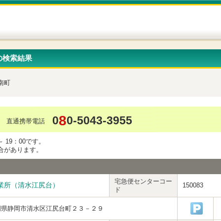
の検索結果
南町
8
0
0-5043-3955
直通携帯電話
 19：00です。
合があります。
宅急便センターコー
業所（清水江尻台）
150083
ド
岡県静岡市清水区江尻台町２３－２９