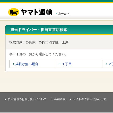
こ
ペ
こ
こ
の
ー
こ
こ
ペ
ジ
か
か
ー
内
ら
ら
ジ
移
ヘ
本
の
動
ッ
文
先
用
ダ
で
担当ドライバー・担当直営店検索
頭
の
ー
す
で
リ
メ
す
ン
ニ
検索対象：
静岡県
静岡市清水区
上原
ク
ュ
で
ー
す
で
字・丁目の一覧から選択してください。
ヘ
す
ッ
掲載が無い場合
１丁目
２
ダ
ー
メ
ニ
ュ
ー
へ
移
個人情報のお取り扱いについて
各種約款
サイトのご利用にあたって
動
し
ま