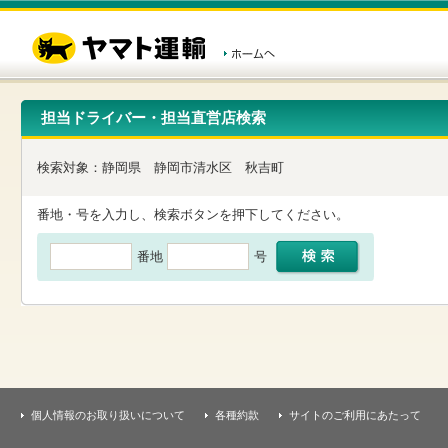
こ
ペ
こ
こ
の
ー
こ
こ
ペ
ジ
か
か
ー
内
ら
ら
ジ
移
ヘ
本
の
動
ッ
文
先
用
ダ
で
担当ドライバー・担当直営店検索
頭
の
ー
す
で
リ
メ
す
ン
ニ
検索対象：
静岡県
静岡市清水区
秋吉町
ク
ュ
で
ー
す
で
番地・号を入力し、検索ボタンを押下してください。
ヘ
す
ッ
番地
号
ダ
ー
メ
ニ
ュ
ー
へ
移
動
し
個人情報のお取り扱いについて
各種約款
サイトのご利用にあたって
ま