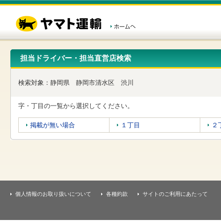
こ
ペ
こ
こ
の
ー
こ
こ
ペ
ジ
か
か
ー
内
ら
ら
ジ
移
ヘ
本
の
動
ッ
文
先
用
ダ
で
担当ドライバー・担当直営店検索
頭
の
ー
す
で
リ
メ
す
ン
ニ
検索対象：
静岡県
静岡市清水区
渋川
ク
ュ
で
ー
す
で
字・丁目の一覧から選択してください。
ヘ
す
ッ
掲載が無い場合
１丁目
２
ダ
ー
メ
ニ
ュ
ー
へ
移
個人情報のお取り扱いについて
各種約款
サイトのご利用にあたって
動
し
ま