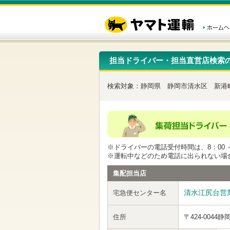
こ
ペ
こ
こ
の
ー
こ
こ
ペ
ジ
か
か
ー
内
ら
ら
ジ
移
ヘ
本
の
動
ッ
文
先
用
ダ
で
担当ドライバー・担当直営店検索
頭
の
ー
す
で
リ
メ
す
ン
ニ
検索対象：
静岡県
静岡市清水区
新港
ク
ュ
で
ー
す
で
ヘ
す
ッ
ダ
ー
※ドライバーの電話受付時間は、8：00 ～
メ
※運転中などのため電話に出られない場
ニ
ュ
集配担当店
ー
へ
清水江尻台営
宅急便センター名
移
動
し
住所
〒424-0044
静
ま