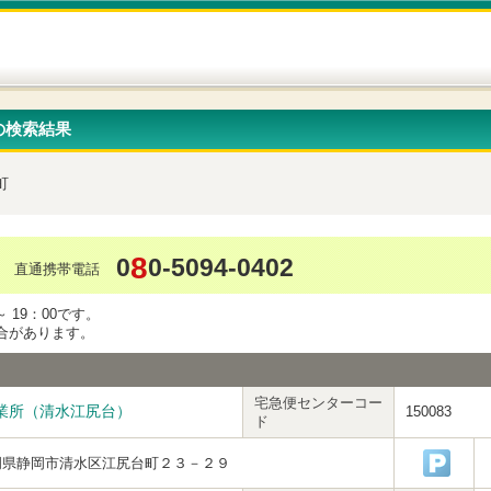
の検索結果
町
8
0
0-5094-0402
直通携帯電話
 19：00です。
合があります。
宅急便センターコー
業所（清水江尻台）
150083
ド
岡県静岡市清水区江尻台町２３－２９