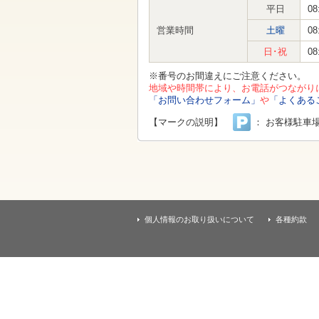
す
平日
08
本
文
営業時間
土曜
08
へ
移
日･祝
08
動
し
※番号のお間違えにご注意ください。
ま
地域や時間帯により、お電話がつながり
す
「お問い合わせフォーム」
や
「よくある
【マークの説明】
： お客様駐車
個人情報のお取り扱いについて
各種約款