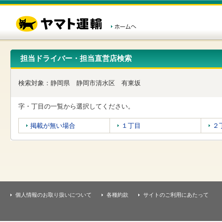
こ
ペ
こ
こ
の
ー
こ
こ
ペ
ジ
か
か
ー
内
ら
ら
ジ
移
ヘ
本
の
動
ッ
文
先
用
ダ
で
担当ドライバー・担当直営店検索
頭
の
ー
す
で
リ
メ
す
ン
ニ
検索対象：
静岡県
静岡市清水区
有東坂
ク
ュ
で
ー
す
で
字・丁目の一覧から選択してください。
ヘ
す
ッ
掲載が無い場合
１丁目
２
ダ
ー
メ
ニ
ュ
ー
へ
移
個人情報のお取り扱いについて
各種約款
サイトのご利用にあたって
動
し
ま