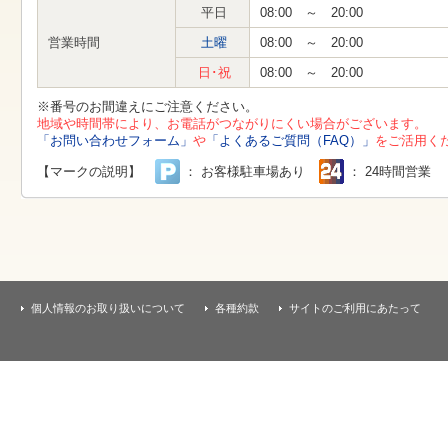
す
平日
08:00 ～ 20:00
本
文
営業時間
土曜
08:00 ～ 20:00
へ
移
日･祝
08:00 ～ 20:00
動
し
※番号のお間違えにご注意ください。
ま
地域や時間帯により、お電話がつながりにくい場合がございます。
す
「お問い合わせフォーム」
や
「よくあるご質問（FAQ）」
をご活用く
【マークの説明】
： お客様駐車場あり
： 24時間営業
個人情報のお取り扱いについて
各種約款
サイトのご利用にあたって