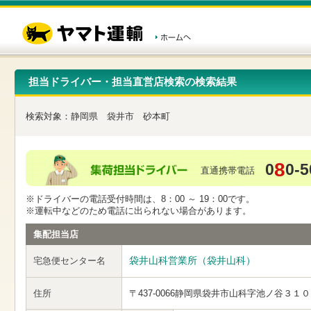
こ
ペ
こ
こ
の
ー
こ
こ
ペ
ジ
か
か
ー
内
ら
ら
ジ
移
ヘ
本
の
動
ッ
文
先
用
ダ
で
担当ドライバー・担当直営店検索の検索結果
頭
の
ー
す
で
リ
メ
す
ン
ニ
検索対象：
静岡県
袋井市
砂本町
ク
ュ
で
ー
す
で
ヘ
す
8
0
0-5
ッ
直通携帯電話
ダ
ー
※ドライバーの電話受付時間は、8：00 ～ 19：00です。
メ
※運転中などのため電話に出られない場合があります。
ニ
ュ
集配担当店
ー
へ
袋井山科営業所（袋井山科）
宅急便センター名
移
動
し
住所
〒437-0066
静岡県袋井市山科字池ノ谷３１０
ま