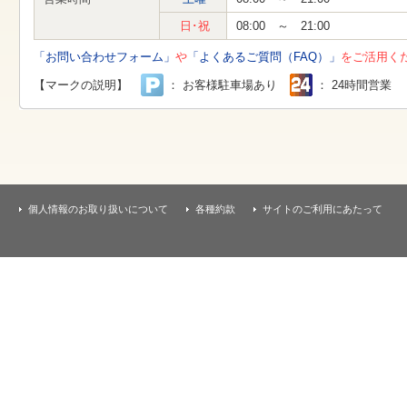
す
本
日･祝
08:00 ～ 21:00
文
へ
「お問い合わせフォーム」
や
「よくあるご質問（FAQ）」
をご活用く
移
動
【マークの説明】
： お客様駐車場あり
： 24時間営業
し
ま
す
個人情報のお取り扱いについて
各種約款
サイトのご利用にあたって