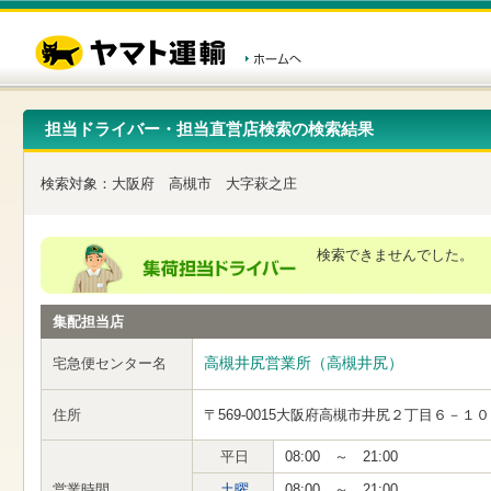
こ
ペ
こ
こ
の
ー
こ
こ
ペ
ジ
か
か
ー
内
ら
ら
ジ
移
ヘ
本
の
動
ッ
文
先
用
ダ
で
担当ドライバー・担当直営店検索の検索結果
頭
の
ー
す
で
リ
メ
す
ン
ニ
検索対象：
大阪府
高槻市
大字萩之庄
ク
ュ
で
ー
す
で
ヘ
す
検索できませんでした。
ッ
ダ
ー
集配担当店
メ
ニ
ュ
高槻井尻営業所（高槻井尻）
宅急便センター名
ー
へ
住所
〒569-0015
大阪府高槻市井尻２丁目６－１０
移
動
し
平日
08:00 ～ 21:00
ま
営業時間
土曜
08:00 ～ 21:00