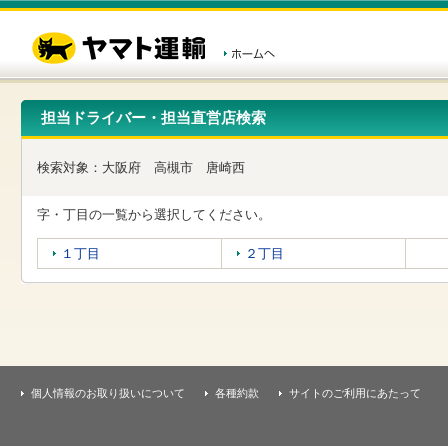
こ
ペ
こ
こ
の
ー
こ
こ
ペ
ジ
か
か
ー
内
ら
ら
ジ
移
ヘ
本
の
動
ッ
文
先
用
ダ
で
担当ドライバー・担当直営店検索
頭
の
ー
す
で
リ
メ
す
ン
ニ
検索対象：
大阪府
高槻市
唐崎西
ク
ュ
で
ー
す
で
字・丁目の一覧から選択してください。
ヘ
す
ッ
１丁目
２丁目
ダ
ー
メ
ニ
ュ
ー
へ
移
個人情報のお取り扱いについて
各種約款
サイトのご利用にあたって
動
し
ま