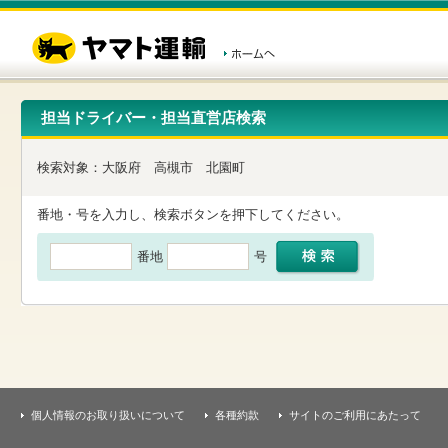
こ
ペ
こ
こ
の
ー
こ
こ
ペ
ジ
か
か
ー
内
ら
ら
ジ
移
ヘ
本
の
動
ッ
文
先
用
ダ
で
担当ドライバー・担当直営店検索
頭
の
ー
す
で
リ
メ
す
ン
ニ
検索対象：
大阪府
高槻市
北園町
ク
ュ
で
ー
す
で
番地・号を入力し、検索ボタンを押下してください。
ヘ
す
ッ
番地
号
ダ
ー
メ
ニ
ュ
ー
へ
移
動
し
個人情報のお取り扱いについて
各種約款
サイトのご利用にあたって
ま