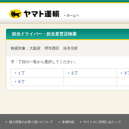
こ
ペ
こ
こ
の
ー
こ
こ
ペ
ジ
か
か
ー
内
ら
ら
ジ
移
ヘ
本
の
動
ッ
文
先
用
ダ
で
担当ドライバー・担当直営店検索
頭
の
ー
す
で
リ
メ
す
ン
ニ
検索対象：
大阪府
堺市西区
浜寺元町
ク
ュ
で
ー
す
で
字・丁目の一覧から選択してください。
ヘ
す
ッ
１丁
２丁
３
ダ
ー
６丁
メ
ニ
ュ
ー
へ
移
動
し
個人情報のお取り扱いについて
各種約款
サイトのご利用にあたって
ま