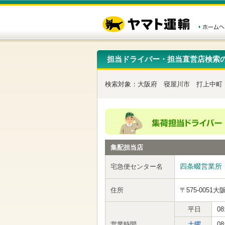
こ
ペ
こ
こ
の
ー
こ
こ
ペ
ジ
か
か
ー
内
ら
ら
ジ
移
ヘ
本
の
動
ッ
文
先
用
ダ
で
担当ドライバー・担当直営店検索
頭
の
ー
す
で
リ
メ
す
ン
ニ
検索対象：
大阪府
寝屋川市
打上中町
ク
ュ
で
ー
す
で
ヘ
す
ッ
ダ
ー
集配担当店
メ
ニ
ュ
四条畷営業所
宅急便センター名
ー
へ
住所
〒575-0051
大
移
動
し
平日
08
ま
営業時間
土曜
08