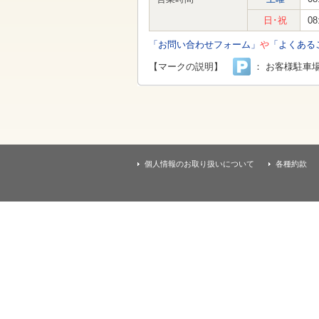
す
本
日･祝
08
文
へ
「お問い合わせフォーム」
や
「よくある
移
動
【マークの説明】
： お客様駐車
し
ま
す
個人情報のお取り扱いについて
各種約款