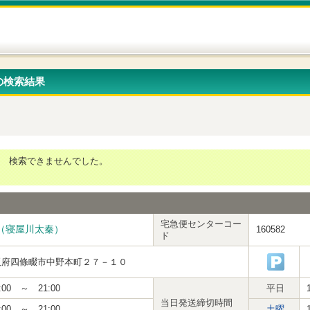
の検索結果
検索できませんでした。
宅急便センターコー
（寝屋川太秦）
160582
ド
阪府四條畷市中野本町２７－１０
:00 ～ 21:00
平日
当日発送締切時間
:00 ～ 21:00
土曜