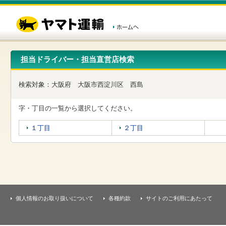
こ
ペ
こ
こ
の
ー
こ
こ
ペ
ジ
か
か
ー
内
ら
ら
ジ
移
ヘ
本
の
動
ッ
文
先
用
ダ
で
担当ドライバー・担当直営店検索
頭
の
ー
す
で
リ
メ
す
ン
ニ
検索対象：
大阪府
大阪市西淀川区
西島
ク
ュ
で
ー
す
で
字・丁目の一覧から選択してください。
ヘ
す
ッ
１丁目
２丁目
ダ
ー
メ
ニ
ュ
ー
へ
移
個人情報のお取り扱いについて
各種約款
サイトのご利用にあたって
動
し
ま