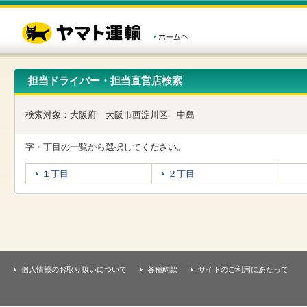
こ
ペ
こ
こ
の
ー
こ
こ
ペ
ジ
か
か
ー
内
ら
ら
ジ
移
ヘ
本
の
動
ッ
文
先
用
ダ
で
担当ドライバー・担当直営店検索
頭
の
ー
す
で
リ
メ
す
ン
ニ
検索対象：
大阪府
大阪市西淀川区
中島
ク
ュ
で
ー
す
で
字・丁目の一覧から選択してください。
ヘ
す
ッ
１丁目
２丁目
ダ
ー
メ
ニ
ュ
ー
へ
移
個人情報のお取り扱いについて
各種約款
サイトのご利用にあたって
動
し
ま