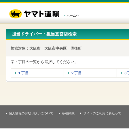
こ
ペ
こ
こ
の
ー
こ
こ
ペ
ジ
か
か
ー
内
ら
ら
ジ
移
ヘ
本
の
動
ッ
文
先
用
ダ
で
担当ドライバー・担当直営店検索
頭
の
ー
す
で
リ
メ
す
ン
ニ
検索対象：
大阪府
大阪市中央区
備後町
ク
ュ
で
ー
す
で
字・丁目の一覧から選択してください。
ヘ
す
ッ
１丁目
２丁目
３
ダ
ー
メ
ニ
ュ
ー
へ
移
個人情報のお取り扱いについて
各種約款
サイトのご利用にあたって
動
し
ま