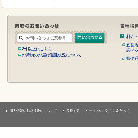
す
本
文
へ
移
動
し
料金
ま
す
直営
2件以上はこちら
調べ
お荷物のお届け遅延状況について
郵便
個人情報のお取り扱いについて
各種約款
サイトのご利用にあたって