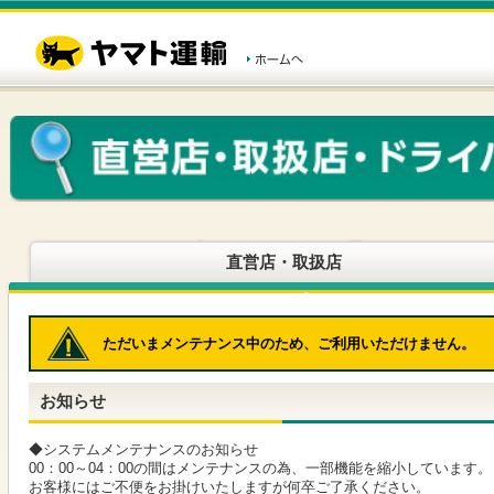
こ
ペ
こ
こ
の
ー
こ
こ
ペ
ジ
か
か
ー
内
ら
ら
ジ
移
ヘ
本
の
動
ッ
文
先
用
ダ
で
頭
の
ー
す
で
リ
メ
す
ン
ニ
ク
ュ
で
ー
す
で
ヘ
す
直営店・取扱店
ッ
ダ
ー
メ
ただいまメンテナンス中のため、ご利用いただけません。
ニ
ュ
ー
お知らせ
へ
移
動
◆システムメンテナンスのお知らせ
し
00：00～04：00の間はメンテナンスの為、一部機能を縮小しています。
ま
お客様にはご不便をお掛けいたしますが何卒ご了承ください。